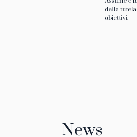
Assume e fa 
della tutela
obiettivi.
News