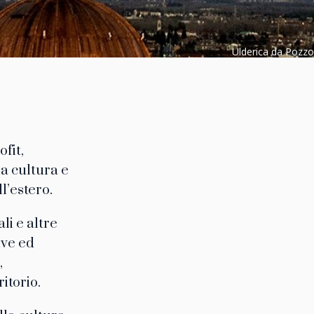
Ulderica da Pozzo
fit,
a cultura e
ll’estero.
li e altre
ive ed
,
itorio.