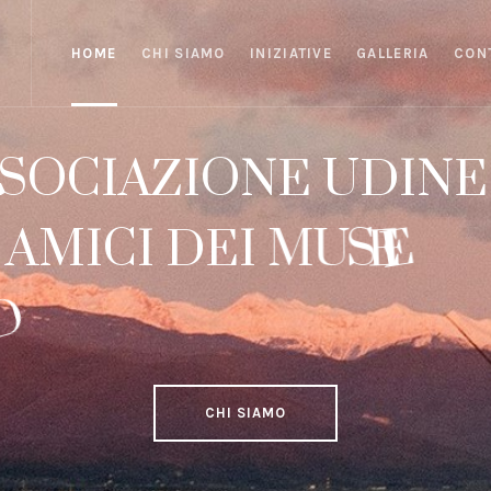
HOME
CHI SIAMO
INIZIATIVE
GALLERIA
CON
S
O
C
I
A
Z
I
O
N
E
U
D
I
N
E
A
M
I
C
I
D
E
I
M
U
S
E
I
E
E
D
E
L
L
'
A
R
T
C
H
I
S
I
A
M
O