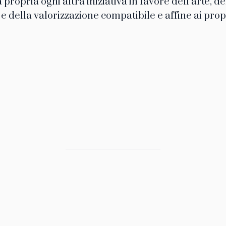
propria ogni altra iniziativa in favore dell’arte, de
 e della valorizzazione compatibile e affine ai propr