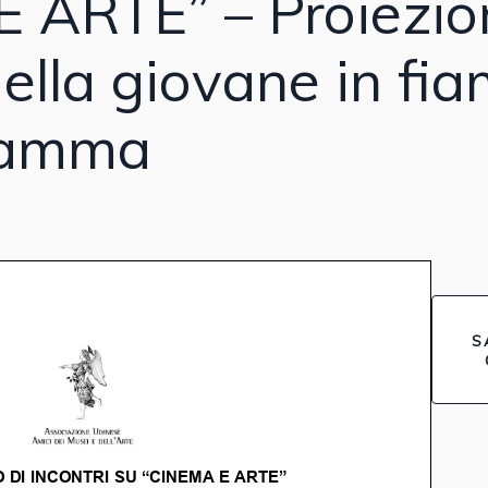
 ARTE” – Proiezio
della giovane in fi
ciamma
S