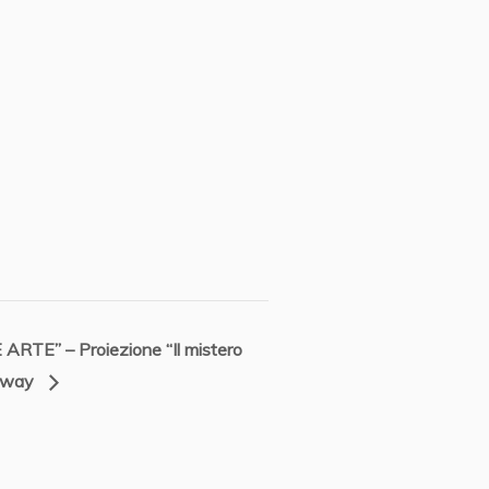
TE” – Proiezione “Il mistero
naway