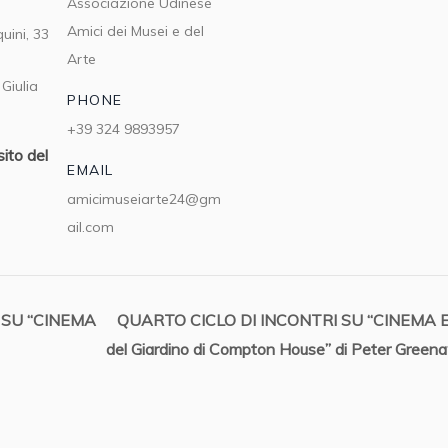
Associazione Udinese
Amici dei Musei e del
uini, 33
Arte
 Giulia
PHONE
+39 324 9893957
sito del
EMAIL
amicimuseiarte24@gm
ail.com
 SU “CINEMA
QUARTO CICLO DI INCONTRI SU “CINEMA E AR
del Giardino di Compton House” di Peter Gree